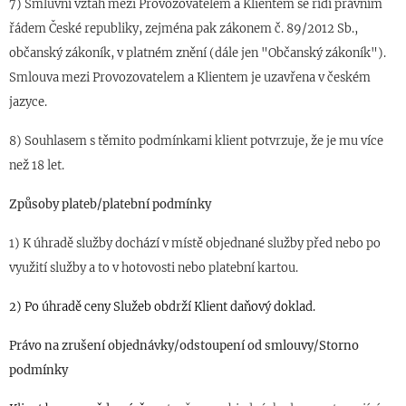
7) Smluvní vztah mezi Provozovatelem a Klientem se řídí právním
řádem České republiky, zejména pak zákonem č. 89/2012 Sb.,
občanský zákoník, v platném znění (dále jen "Občanský zákoník").
Smlouva mezi Provozovatelem a Klientem je uzavřena v českém
jazyce.
8) Souhlasem s těmito podmínkami klient potvrzuje, že je mu více
než 18 let.
Způsoby plateb/platební podmínky
1) K úhradě služby dochází v místě objednané služby před nebo po
využití služby a to v hotovosti nebo platební kartou.
2) Po úhradě ceny
S
lužeb obdrží Klient
daňový doklad.
Právo na zrušení objednávky/odstoupení od smlouvy/Storno
podmínky