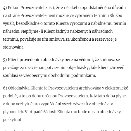
4) Pokud Provozovatel zjistí, že z nějakého opodstatněného důvodu
na straně Provozovatele není možné ve vybraném termínu Službu
využít, bezodkladně o tomto Klienta vyrozumí a nabídne mu termín
náhradní. Nepřijme-li Klient žádný z nabízených náhradních
termínů, považuje se tím smlouva za ukončenou
a rezervace je
stornována.
5) Klient provedením objednávky bere na vědomí, že
smlouva se
považuje za
uzavřen
ou
potvrzení
m
objednávky, kde klient
z
ároveň
souhlas
í
s
e všeobecnými
obchodními podmínkami.
6) Objednávka Klienta je Provozovatelem archivována v elektronické
podobě, a to po dobu určenou Provozovatelem, kdy tato doba plyne
z doby nezbytné pro vypořádání všech závazků z objednávky
plynoucích. V případě žádosti Klienta mu bude obsah objednávky
poskytnut.