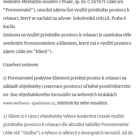
vedeném Městským soudem v Praze, sp. zn. C
297671
(dále jen
"Provozovatel"), umožní zájemcům využití privátního prostoru k
relaxaci, který se nachází na adres
e: Sokolovská 108/48, Praha 8
Karlín.
Smlouva na využití privátního prostoru k relaxaci je uzavírána výše
uvedeným Provozovatelem a klientem, který má o využití prostoru
zájem (dále jen "Klient").
Uzavření smlouvy
1) Provozovatel poskytne Klientovi privátní prostor k relaxaci na
základě objednávky (rezervace prostoru) učiněné prostřednictvím
on-line objednávkového formuláře na webových stránkách
, telefonicky nebo emailem.
www.wellness-spadream.cz
2) Klient si v rámci objednávky vybere konkrétní rozsah využití
privátního prostoru k relaxaci dle aktuální nabídky Provozovatele
(dále též "Služba") a vybere si některý z dostupných termínů. Až do