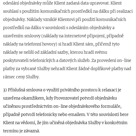
odeslání objednávky může Klient zadaná data upravovat. Klient
souhlasí s použitím komunikačních prostředků na dálku při realizaci
objednávky. Náklady vzniklé Klientovi při použití komunikačních
prostředků na dálku v souvislosti s odesláním objednávky a
uzavřením smlouvy (náklady na internetové připojení, případně
náklady na telefonní hovory) si hradí Klient sám, přičemž tyto
náklady se neliší od základní sazby, kterou hradí svému
poskytovateli telefonických a datových služeb. Za provedení on-line
platby za vybrané Služby nehradí Klient žádné doplňkové platby nad
rámec ceny Služby.
3) Příslušná smlouva o využití privátního prostoru k relaxaci je
uzavřena okamžikem, kdy Provozovatel potvrdí
o
bjednávku
učiněnou prostřednictvím on-line objednávkového formuláře,
případně potvrdí telefonicky nebo emailem.
V této souvislosti bere
Klient na vědomí, že jím učiněná objednávka Služby v konkrétním
termínu je závazná.